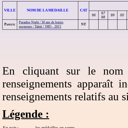
VILLE
NOM DE LA MEDAILLE
CAT
97
96
99
00
98
Paradise Night / 30 ans de loisirs
Papeete
NT
nocturnes / Tahiti / 1985 - 2015
En cliquant sur le nom 
renseignements apparaît in
renseignements relatifs au si
Légende :
En noir :
les médailles en vente