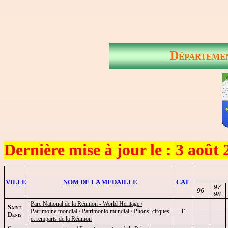
Départemen
Dernière mise à jour le : 3 août
VILLE
NOM DE LA MEDAILLE
CAT
97
96
98
Parc National de la Réunion - World
Heritage
/
Saint-
Patrimoine mondial /
Patrimonio
mundial
/ Pitons, cirques
T
Denis
et remparts de la Réunion