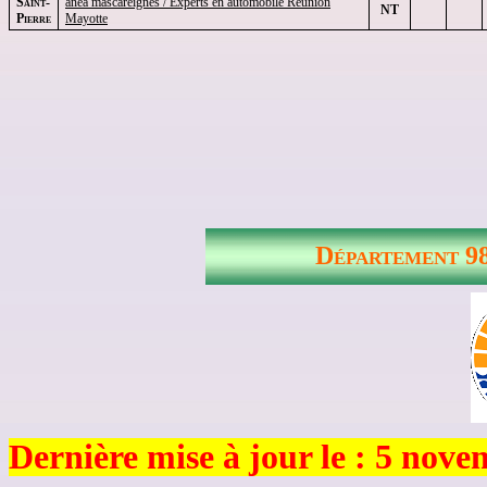
Saint-
anea
mascareignes
/ Experts en automobile Réunion
NT
Pierre
Mayotte
Département 98
Dernière mise à jour le : 5 nov