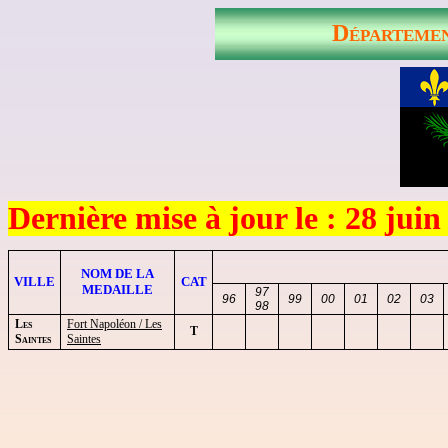
Départemen
Dernière mise à jour le : 28 juin
NOM DE LA
VILLE
CAT
MEDAILLE
97
96
99
00
01
02
03
98
Les
Fort Napoléon / Les
T
Saintes
Saintes