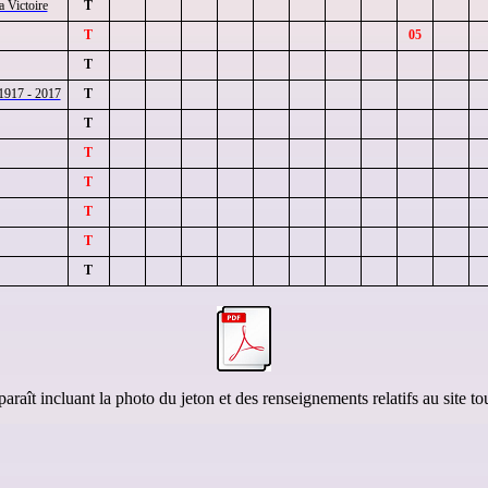
 Victoire
T
T
05
T
 1917 - 2017
T
T
T
T
T
T
T
raît incluant la photo du jeton et des renseignements relatifs au site to