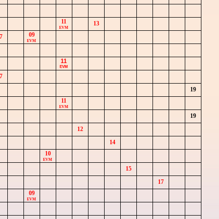
11
13
EVM
09
7
EVM
11
EVM
7
19
11
EVM
19
12
14
10
EVM
15
17
09
EVM