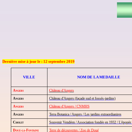
Dernière mise à jour le : 12 septembre 2019
VILLE
NOM DE LA MEDAILLE
Angers
Château d'Angers
Angers
Château d'Angers (façade sud et fossés-jardins)
Angers
Château d'Angers / CNMHS
Angers
Terra Botanica / Angers / Les jardins extraordianires
Cholet
Souvenir Vendéen / Association fondée en 1932 / L'épopée
Doué-la-Fontaine
Terre de découvertes / Zoo de Doué