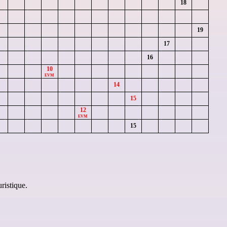
18
19
17
16
10
EVM
14
15
12
EVM
15
uristique
.