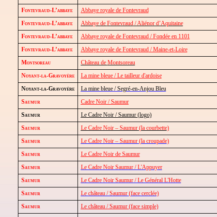
Fontevraud-L’abbaye
Abbaye royale de
Fontevraud
Fontevraud-L’abbaye
Abbaye de
Fontevraud
/ Aliénor d’Aquitaine
Fontevraud-L’abbaye
Abbaye royale de
Fontevraud
/ Fondée en 1101
Fontevraud-L’abbaye
Abbaye royale de
Fontevraud
/ Maine-et-Loire
Montsoreau
Château de
Montsoreau
Noyant-la-
Gravoyère
La mine bleue / Le tailleur d'ardoise
Noyant-la-
Gravoyère
La mine bleue / Segré-en-Anjou Bleu
Saumur
Cadre Noir / Saumur
Saumur
Le Cadre Noir / Saumur (logo)
Saumur
Le Cadre Noir – Saumur (la courbette)
Saumur
Le Cadre Noir – Saumur (la croupade)
Saumur
Le Cadre Noir de Saumur
Saumur
Le Cadre Noir Saumur / L'Appuyer
Saumur
Le Cadre Noir Saumur / Le Général L'Hotte
Saumur
Le château / Saumur (face cerclée)
Saumur
Le château / Saumur (face simple)