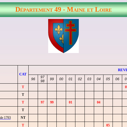
Département 49 - Maine et Loire
REVE
CAT
97
96
99
00
01
02
03
04
05
06
0
98
T
0
T
T
97
99
01
04
T
 de 1793
NT
T
05