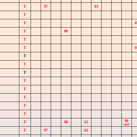
T
97
03
T
T
0
T
00
T
T
0
T
T
T
T
T
T
T
T
06
T
00
02
MDP
T
97
02