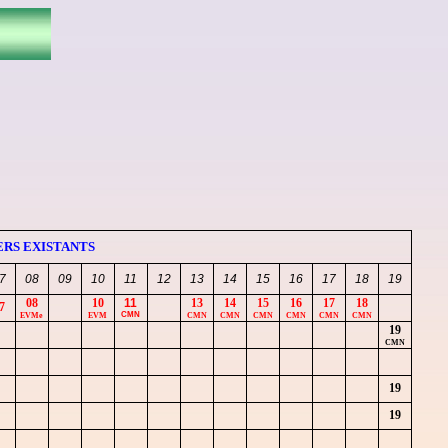
RS EXISTANTS
7
08
09
10
11
12
13
14
15
16
17
18
19
08
10
11
13
14
15
16
17
18
7
CMN
EVMe
EVM
CMN
CMN
CMN
CMN
CMN
CMN
19
CMN
19
19